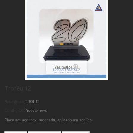
Ver maior
Troféu 12
Referência
TROF12
Condição:
Produto novo
Placa em aço inox, recortada, aplicado em acrílico