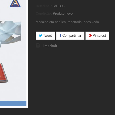
Referência
MED05
Condição:
Produto novo
Medalha em acrílico, recortada, adesivada
Tweet
Compartilhar
Pinterest
Imprimir