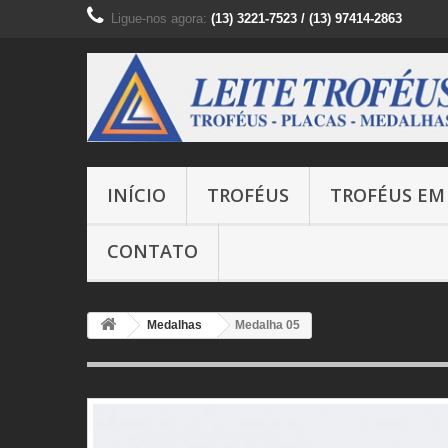
Ligue-nos agora:
(13) 3221-7523 / (13) 97414-2863
INÍCIO
TROFÉUS
TROFÉUS EM 
CONTATO
Medalhas
Medalha 05