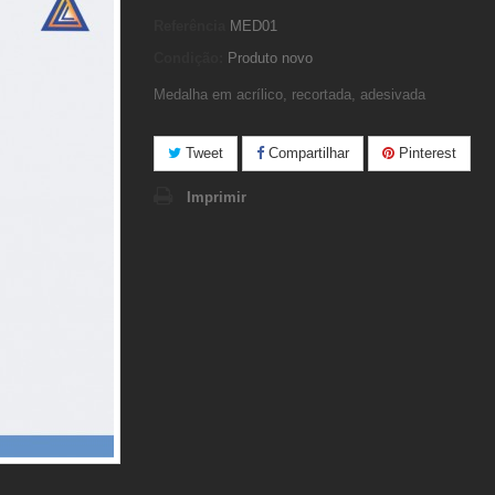
Referência
MED01
Condição:
Produto novo
Medalha em acrílico, recortada, adesivada
Tweet
Compartilhar
Pinterest
Imprimir