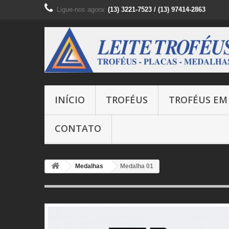
Ligue-nos agora:
(13) 3221-7523 / (13) 97414-2863
INÍCIO
TROFÉUS
TROFÉUS EM 
CONTATO
Medalhas
Medalha 01